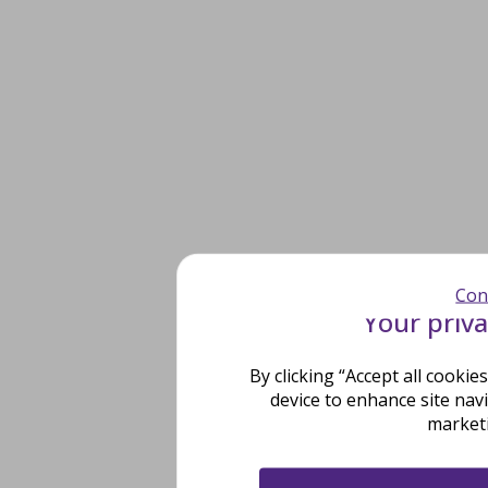
Con
Your priv
By clicking “Accept all cooki
device to enhance site nav
marketi